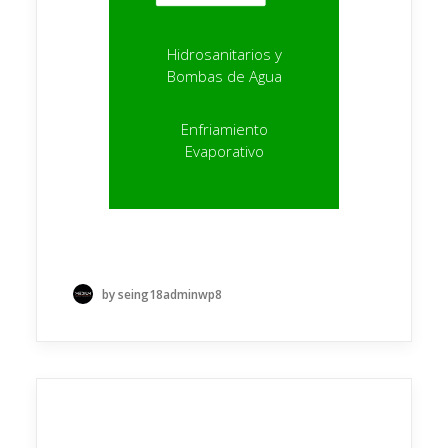
Hidrosanitarios y
Bombas de Agua
Enfriamiento
Evaporativo
by seing18adminwp8