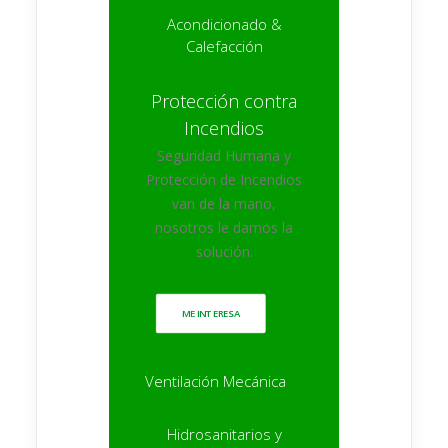
Acondicionado &
Calefacción
Protección contra
Incendios
Seguridad Humana y
Protección de Incendios
van de la mano,
nosotros le damos la
solución.
ME INTERESA
Ventilación Mecánica
Hidrosanitarios y