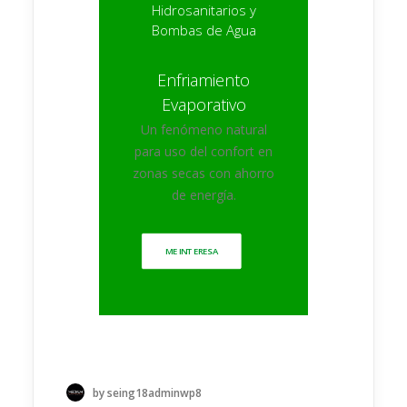
Hidrosanitarios y
Bombas de Agua
Enfriamiento
Evaporativo
Un fenómeno natural
para uso del confort en
zonas secas con ahorro
de energía.
ME INTERESA
by seing18adminwp8