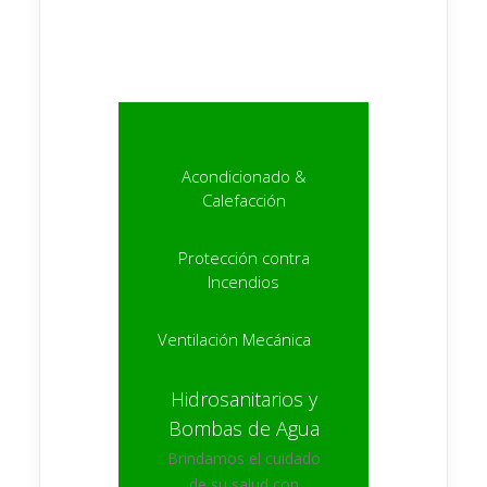
contenido home slide 4
Acondicionado &
Calefacción
Protección contra
Incendios
Ventilación Mecánica
Hidrosanitarios y
Bombas de Agua
Brindamos el cuidado
de su salud con