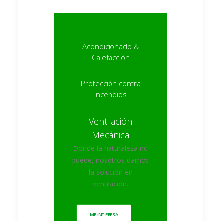
Acondicionado &
Calefacción
Protección contra
Incendios
Ventilación
Mecánica
Donde la naturaleza no
puede, nosotros damos
la solución en
ventilación.
ME INTERESA