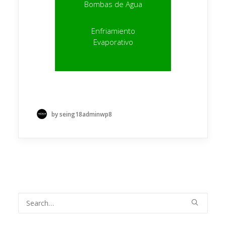
Bombas de Agua
Enfriamiento
Evaporativo
by seing18adminwp8