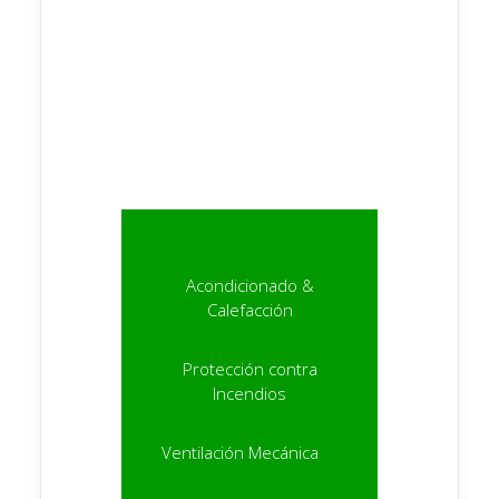
contenido home slide 5
Acondicionado &
Calefacción
Protección contra
Incendios
Ventilación Mecánica