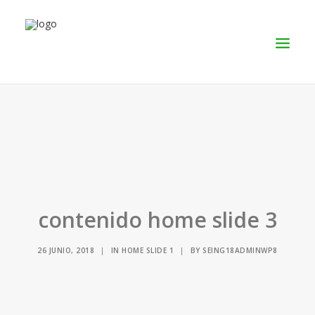
SERVICIOS
PRODUCTOS
NOSOTROS
CONTACTO
contenido home slide 3
26 JUNIO, 2018
|
IN
HOME SLIDE 1
|
BY
SEING18ADMINWP8